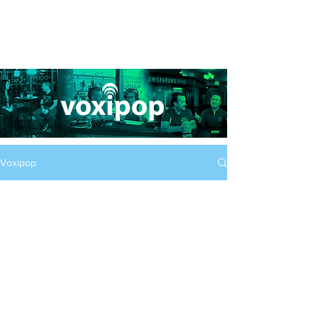
Voxipop