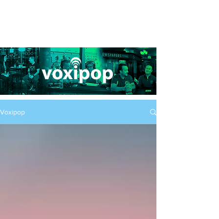
Voxipop